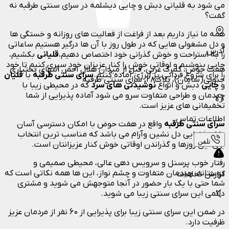
می شود به قلیانی دبش و چایی دیشلمه در سرای سنتی طرقبه نه
گفت؟
همه ما نیاز داریم بعد از فراغت از فعالیت های روزانه و خستگی ها
و دل مشغولی هایی که در طول روز با آن ها درگیر هستیم ساعاتی
آدرس
را به استراحت و خوش گذرانی خود اختصاص دهیم،
قلیانی
بکشیم،
چایی
بنوشیم و اوقاتی خوش را کنار عزیزان خود سپری کنیم تا خود
هفت حوض، گلبرگ غربی، قبل از میدان هلال احمر، انتهای بختیاری
را برای شروع فردایی پر انرژی آماده کنیم.
سرای سنتی طرقبه
با
قلیان
جنوبی(سامان)، پلاک۲۸، سرای سنتی طرقبه
و
چایی
دبش و انواع
نوشیدنی های سرد
که در محیطی زیبا با
چیدمان و طراحی متفاوت سرو می شود آماده پذیرایی از شما
تخفیفانی های عزیز است.
اطلاعات تماس
سرای سنتی طرقبه
واقع در هفت حوض با امکان دسترسی آسان
دارای فضایی دل نشین وآرام می باشد که مناسب ترین انتخاب
تلفن
برای این روزها و گذراندن اوقاتی خوش کنار عزیزانتان است.
رفتار خوب پرسنل و سرویس دهی عالی، محیطی صمیمی و
دوستانه، چیدمان متفاوت و چشم نواز، این ها همه نکاتی است که
گزارش تخلفات
شما حتی با یک بار حضور در آنجا متوجهش می شوید و مشتری
دائمی این سرای سنتی زیبا می شوید.
در ضمن این سرای سنتی زیبا برای پذیرایی از 60 نفر از مردمان عزیز
ظرفیت دارد.