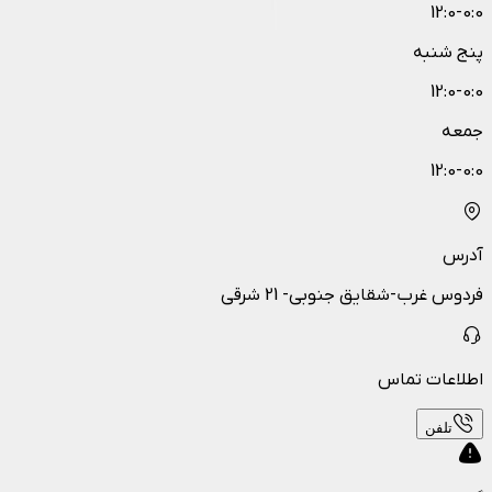
12:0-0:0
پنج شنبه
12:0-0:0
جمعه
12:0-0:0
آدرس
فردوس غرب-شقایق جنوبی- 21 شرقی
اطلاعات تماس
تلفن