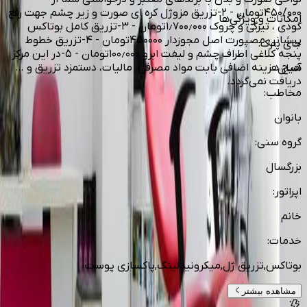
۴۵۰/۰۰۰تومان - ۲-تزریق مزوژل کره ای صورت و زیر چشم جهت رفع
امکانات و ویژگی‌ها
گودی ، تیرگی و چروک ۱٫۷۰۰٫۰۰۰تومان - ۳-تزریق کامل بوتاکس
پیشانی مصپورت اصل مجوزدار ۴۵۰۰۰۰تومان - ۴-تزریق خطوط
جای پارک
:
پنجه کلاغی اطراف چشم و لیفت ابرو ۱۰۰٫۰۰۰تومان - ۵-در این مرکز
هیچ هزینه اضافی بابت مواد مصرفی، مالیات، دستمزد تزریق و …
آسان
دریافت نمی‌گردد.
مخاطب
:
بانوان
گروه سنی
:
بزرگسال
اپراتور
:
خانم
خدمات
:
بوتاکس,تزریق ژل,میکرونیدلینگ,پاکسازی پوست
مشاهده بیشتر