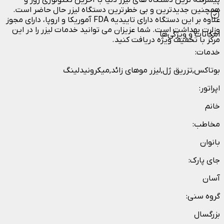
پیشرفته ترین دستگاه های لیزر دنیا با آخرین تکنولوژی روز و
همچنین جدیدترین و بی خطرترین دستگاه لیزر حال حاضر است.
علاوه بر این دستگاه دارای تاییدیه FDA آموریکا و اروپا، دارای مجوز
وزارت بهداشت است. شما عزیزان می توانید خدمات لیزر را در این
امکانات و ویژگی‌ها
مرکز با تخفیف ویژه دریافت کنید.
خدمات
:
بوتاکس,تزریق ژل,لیزر موهای زائد,میکرونیدلینگ
اپراتور
:
خانم
مخاطب
:
بانوان
جای پارک
:
آسان
گروه سنی
:
بزرگسال