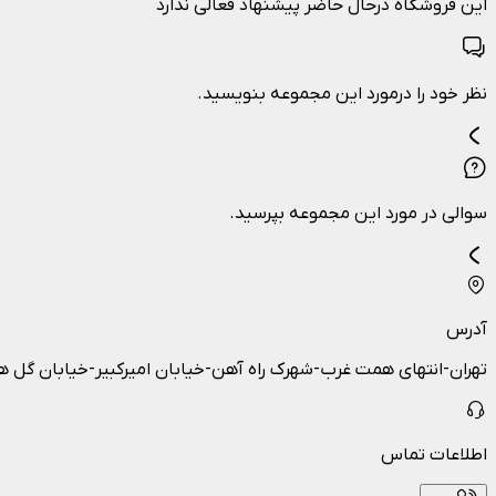
این فروشگاه درحال حاضر پیشنهاد فعالی ندارد
نظر خود را درمورد این مجموعه بنویسید.
سوالی در مورد این مجموعه بپرسید.
آدرس
تهران-انتهای همت غرب-شهرک راه آهن-خیابان امیرکبیر-خیابان گل ها-نبش بنفشه 1 و 2-پلاک58-کلینیک لی
اطلاعات تماس