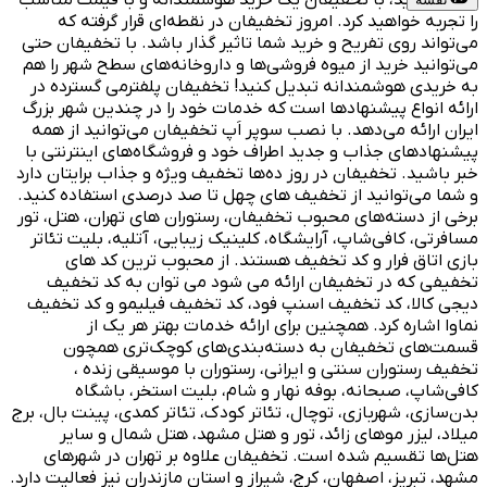
جدید باشید، با تخفیفان یک خرید هوشمندانه و با قیمت مناسب
را تجربه خواهید کرد. امروز تخفیفان در نقطه‌ای قرار گرفته که
می‌تواند روی تفریح و خرید شما تاثیر گذار باشد. با تخفیفان حتی
می‌توانید خرید از میوه فروشی‌ها و داروخانه‌های سطح شهر را هم
به خریدی هوشمندانه تبدیل کنید! تخفیفان پلفترمی گسترده در
ارائه انواع پیشنهادها است که خدمات خود را در چندین شهر بزرگ
ایران ارائه می‌دهد. با نصب سوپر اَپ تخفیفان می‌توانید از همه
پیشنهادهای جذاب و جدید اطراف خود و فروشگاه‌های اینترنتی با
خبر باشید. تخفیفان در روز ده‌ها تخفیف ویژه و جذاب برایتان دارد
و شما می‌توانید از تخفیف های چهل تا صد درصدی استفاده کنید.
برخی از دسته‌های محبوب تخفیفان، رستوران های تهران، هتل، تور
مسافرتی، کافی‌شاپ، آرایشگاه، کلینیک زیبایی، آتلیه، بلیت تئاتر
بازی اتاق فرار و کد تخفیف هستند. از محبوب ترین کد های
تخفیفی که در تخفیفان ارائه می شود می توان به کد تخفیف
دیجی کالا، کد تخفیف اسنپ فود، کد تخفیف فیلیمو و کد تخفیف
نماوا اشاره کرد. همچنین برای ارائه خدمات بهتر هر یک از
قسمت‌های تخفیفان به دسته‌بندی‌های کوچک‌تری همچون
تخفیف رستوران سنتی و ایرانی، رستوران با موسیقی زنده ،
کافی‌شاپ، صبحانه، بوفه نهار و شام، بلیت استخر، باشگاه
بدن‌سازی، شهربازی، توچال، تئاتر کودک، تئاتر کمدی، پینت بال، برج
میلاد، لیزر موهای زائد، تور و هتل مشهد، هتل شمال و سایر
هتل‌ها تقسیم شده است. تخفیفان علاوه بر تهران در شهرهای
مشهد، تبریز، اصفهان، کرج، شیراز و استان مازندران نیز فعالیت دارد.