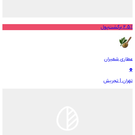
2.5% برگشت‌پول
عطاری شمیران
تهران
|
تجریش