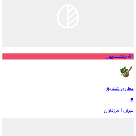
5% برگشت‌پول
عطاری شقایق
تهران
|
مرزداران