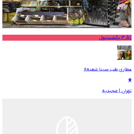
3.5% برگشت‌پول
عطاری طب سینا شعبه۸
تهران
|
مجیدیه