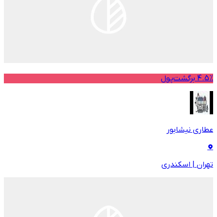
4.5% برگشت‌پول
عطاری نیشابور
تهران
|
اسکندری