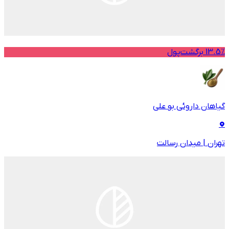
13.5% برگشت‌پول
گیاهان داروئی بو علی
تهران
|
میدان رسالت