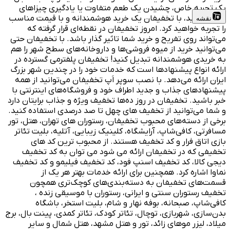
یک تجربه خاص، چشیدن یک طعم متفاوت یا یادگیری چیزاهای
جدید باشید، با تخفیفان یک خرید هوشمندانه و با قیمت مناسب
نقشه
را تجربه خواهید کرد. امروز تخفیفان در نقطه‌ای قرار گرفته که
می‌تواند روی تفریح و خرید شما تاثیر گذار باشد. با تخفیفان حتی
می‌توانید خرید از میوه فروشی‌ها و داروخانه‌های سطح شهر را هم
به خریدی هوشمندانه تبدیل کنید! تخفیفان پلفترمی گسترده در
ارائه انواع پیشنهادها است که خدمات خود را در چندین شهر بزرگ
ایران ارائه می‌دهد. با نصب سوپر اَپ تخفیفان می‌توانید از همه
پیشنهادهای جذاب و جدید اطراف خود و فروشگاه‌های اینترنتی با
خبر باشید. تخفیفان در روز ده‌ها تخفیف ویژه و جذاب برایتان دارد
و شما می‌توانید از تخفیف های چهل تا صد درصدی استفاده کنید.
برخی از دسته‌های محبوب تخفیفان، رستوران های تهران، هتل، تور
مسافرتی، کافی‌شاپ، آرایشگاه، کلینیک زیبایی، آتلیه، بلیت تئاتر
بازی اتاق فرار و کد تخفیف هستند. از محبوب ترین کد های
تخفیفی که در تخفیفان ارائه می شود می توان به کد تخفیف
دیجی کالا، کد تخفیف اسنپ فود، کد تخفیف فیلیمو و کد تخفیف
نماوا اشاره کرد. همچنین برای ارائه خدمات بهتر هر یک از
قسمت‌های تخفیفان به دسته‌بندی‌های کوچک‌تری همچون
تخفیف رستوران سنتی و ایرانی، رستوران با موسیقی زنده ،
کافی‌شاپ، صبحانه، بوفه نهار و شام، بلیت استخر، باشگاه
بدن‌سازی، شهربازی، توچال، تئاتر کودک، تئاتر کمدی، پینت بال، برج
میلاد، لیزر موهای زائد، تور و هتل مشهد، هتل شمال و سایر