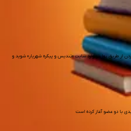
ردن از طریق پولِ‌تو وارد سایت «تندیس و پیکره شهریار» شوید و