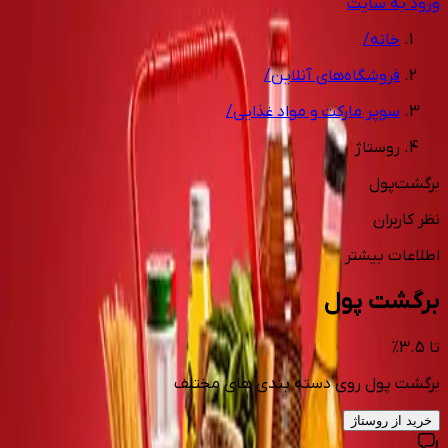
ورود به سایت
خانه
/
فروشگاه‌های آنلاین
/
سوپر مارکت و مواد غذایی
/
روستاژ
برگشت‌پول
نظر کاربران
اطلاعات بیشتر
برگشت پول
تا
3.5
%
برگشت پول روی دسته بندی های مختلف
خرید از
روستاژ