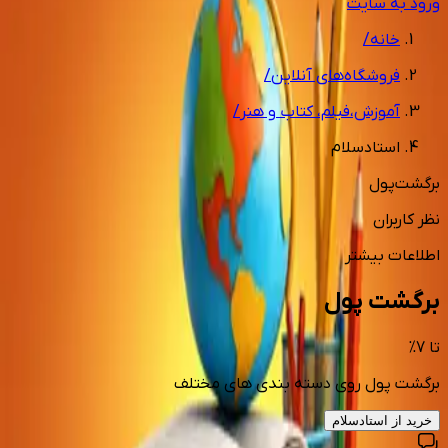
ورود به سایت
خانه
/
فروشگاه‌های آنلاین
/
آموزش،فیلم، کتاب و هنر
/
استادسلام
برگشت‌پول
نظر کاربران
اطلاعات بیشتر
برگشت پول
تا
7
%
برگشت پول روی دسته بندی های مختلف
خرید از
استادسلام