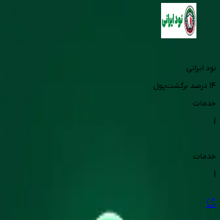
نود ایرانی
14
درصد برگشت‌پول
خدمات
|
خدمات
|