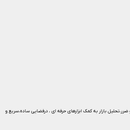
با قیمت دلخواه، تعیین حد سود و ضرر،تحلیل بازار به کمک ابزارهای حرفه ای ، درفضایی ساده،سریع و