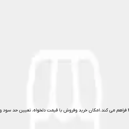
بازارحرفه ای امکان معاملات آنلاین 24ساعته را برای کاربران بیتکس24 فراهم می کند.امکان خرید وفروش 