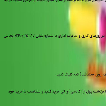
برای دریافت پاسخ سوالات خود از آکادمی آی تی، در رابطه با خرید بسته‌های آموزشی از سایت، دوره‌های جدید و ارتباط با مدرسان می‌توانید در روزهای کاری و ساعات اداری با شماره تلفن 02191035287 تماس
، روی «مشاهدهٔ کد» کلیک کنید.
ا برگشت پول از آکادمی آی تی خرید کنید و متناسب با خرید خود