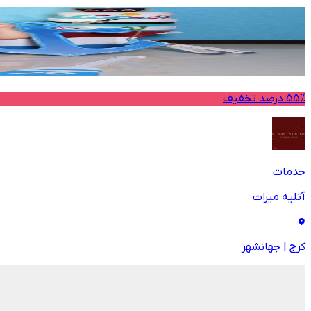
55% درصد تخفیف
خدمات
آتلیه میراث
کرج
|
جهانشهر