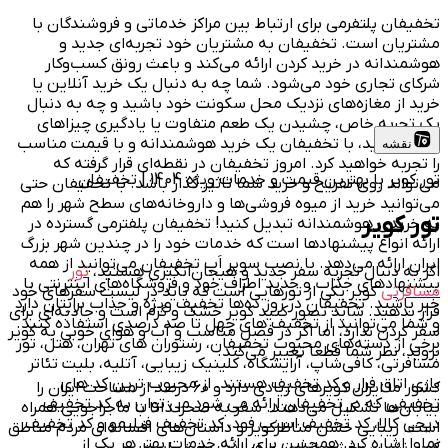
تخفیفان پلتفرمی برای ارتباط بین مراکز خدماتی و فروشندگان با
مشتریان است. تخفیفان به مشتریان خود تجربه‌ای جدید و
هوشمندانه در خرید کردن ارائه می‌کند و باعث رونق کسب‌وکار
شرکای تجاری خود می‌شود. شما چه به دنبال یک خرید آنلاین یا
خرید از مغازه‌های نزدیک محل سکونت خود باشید و چه به دنبال
یک تجربه خاص، چشیدن یک طعم متفاوت یا یادگیری چیزاهای
جدید باشید، با تخفیفان یک خرید هوشمندانه و با قیمت مناسب
نقشه
را تجربه خواهید کرد. امروز تخفیفان در نقطه‌ای قرار گرفته که
تور کویر با بهترین قیمت و خدمات ویژه 1404 | تخفیفان
می‌تواند روی تفریح و خرید شما تاثیر گذار باشد. با تخفیفان حتی
می‌توانید خرید از میوه فروشی‌ها و داروخانه‌های سطح شهر را هم
تور کویر
به خریدی هوشمندانه تبدیل کنید! تخفیفان پلفترمی گسترده در
ارائه انواع پیشنهادها است که خدمات خود را در چندین شهر بزرگ
ایران ارائه می‌دهد. با نصب سوپر اَپ تخفیفان می‌توانید از همه
اگر به دنبال تجربه سفر جدید و هیجان‌انگیزی هستید،
تور
پیشنهادهای جذاب و جدید اطراف خود و فروشگاه‌های اینترنتی با
مسافرتی
کویر یکی از تورهایی است که باید در لیست سفرهای خود
خبر باشید. تخفیفان در روز ده‌ها تخفیف ویژه و جذاب برایتان دارد
قرار بدهید. شاید تصور کنید کویر خشک و گرم است و جاذبه‌ای برای
و شما می‌توانید از تخفیف های چهل تا صد درصدی استفاده کنید.
سفر کردن ندارد، اما اگر در فصل مناسب و آب و هوای خوبی به کویر
برخی از دسته‌های محبوب تخفیفان، رستوران های تهران، هتل، تور
بروید، نظر شما قطعا تغییر می‌کند.
مسافرتی، کافی‌شاپ، آرایشگاه، کلینیک زیبایی، آتلیه، بلیت تئاتر
بازی اتاق فرار و کد تخفیف هستند. از محبوب ترین کد های
کشور ما ایران کویرهای زیادی دارد و 60 درصد از مساحت ایران را
تخفیفی که در تخفیفان ارائه می شود می توان به کد تخفیف
بیابان‌ها تشکیل می‌دهند. سفر به صحرا ذاتا با ماجراجویی همراه
دیجی کالا، کد تخفیف اسنپ فود، کد تخفیف فیلیمو و کد تخفیف
است. زیبایی خشن مناظرکویر و داستان‌های افسانه‌ای مردم مناطق
نماوا اشاره کرد. همچنین برای ارائه خدمات بهتر هر یک از
کویر نشین بخشی از این سفر لذت بخش است.