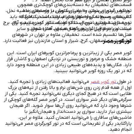
قسمت‌های تخفیفان به دسته‌بندی‌های کوچک‌تری همچون
تور کویر گردی می‌تواند به معنای کاوش در واحه‌های حاشیه نخل،
تخفیف رستوران سنتی و ایرانی، رستوران با موسیقی زنده ،
دشت‌های وسیع نمکی و علفزارهای ساوانا باشد. نکته‌ای که باید
کافی‌شاپ، صبحانه، بوفه نهار و شام، بلیت استخر، باشگاه
توجه داشته باشید اسن است که طبیعت تور کویر ملایم و آرام
بدن‌سازی، شهربازی، توچال، تئاتر کودک، تئاتر کمدی، پینت بال، برج
نیست و باید از قبل برای هر گونه هیجان آماده شوید.
میلاد، لیزر موهای زائد، تور و هتل مشهد، هتل شمال و سایر
هتل‌ها تقسیم شده است. تخفیفان علاوه بر تهران در شهرهای
تور کویر مصر
مشهد، تبریز، اصفهان، کرج، شیراز و استان مازندران نیز فعالیت دارد.
کویر مصر یکی از زیباترین و پرماجراترین کویرهای ایران است. این
منطقه خشک و مرموز و توریستی در نزدیکی اصفهان و کاشان قرار
دارد. مکان‌ها و پدیده‌های طبیعی زیادی در این منطقه وجود دارد
که در تور یک روزه کویر می‌توانید ببینید.
در طول
تور کویر مصر
می‌توانید فعالیت‌های زیادی را تجربه کنید.
اول از همه قدم زدن روی شن‌های نرم و بالا رفتن از تپه‌های بزرگ
طلایی است که در هیچ کجای دیگری نمی‌توانید تجربه کنید. یکی از
سرگرمی‌های دیگر شتر سواری است. در کویر مصر گله‌های کوچکی از
شترها وجود دارد که می‌توانید روی آن‌ها سوار شوید. اگر هیجان
بیشتری نیاز دارید، سواری پر دست‌انداز و هیجان‌انگیز با
ماشین‌های سافاری را می‌توانید امتحان کنید. علاوه بر این،
پاراگلایدر یکی از تفریحاتی است که در تور کویرگردی مصر می‌توانید
انجام دهید.