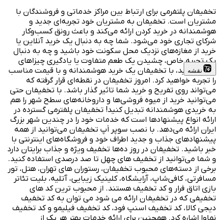
تخفیفان پلتفرمی برای ارتباط بین مراکز خدماتی و فروشندگان با
مشتریان است. تخفیفان به مشتریان خود تجربه‌ای جدید و
هوشمندانه در خرید کردن ارائه می‌کند و باعث رونق کسب‌وکار
شرکای تجاری خود می‌شود. شما چه به دنبال یک خرید آنلاین یا
خرید از مغازه‌های نزدیک محل سکونت خود باشید و چه به دنبال
یک تجربه خاص، چشیدن یک طعم متفاوت یا یادگیری چیزاهای
جدید باشید، با تخفیفان یک خرید هوشمندانه و با قیمت مناسب
نقشه
را تجربه خواهید کرد. امروز تخفیفان در نقطه‌ای قرار گرفته که
می‌تواند روی تفریح و خرید شما تاثیر گذار باشد. با تخفیفان حتی
می‌توانید خرید از میوه فروشی‌ها و داروخانه‌های سطح شهر را هم
به خریدی هوشمندانه تبدیل کنید! تخفیفان پلفترمی گسترده در
ارائه انواع پیشنهادها است که خدمات خود را در چندین شهر بزرگ
ایران ارائه می‌دهد. با نصب سوپر اَپ تخفیفان می‌توانید از همه
پیشنهادهای جذاب و جدید اطراف خود و فروشگاه‌های اینترنتی با
خبر باشید. تخفیفان در روز ده‌ها تخفیف ویژه و جذاب برایتان دارد
و شما می‌توانید از تخفیف های چهل تا صد درصدی استفاده کنید.
برخی از دسته‌های محبوب تخفیفان، رستوران های تهران، هتل، تور
مسافرتی، کافی‌شاپ، آرایشگاه، کلینیک زیبایی، آتلیه، بلیت تئاتر
بازی اتاق فرار و کد تخفیف هستند. از محبوب ترین کد های
تخفیفی که در تخفیفان ارائه می شود می توان به کد تخفیف
دیجی کالا، کد تخفیف اسنپ فود، کد تخفیف فیلیمو و کد تخفیف
نماوا اشاره کرد. همچنین برای ارائه خدمات بهتر هر یک از