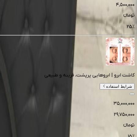
۴٬۵۰۰٬۰۰۰
تومانءء
25
%
کاشت ابرو | ابروهایی پرپشت، قرینه و طبیعی
شرایط استفاده
۳۵٬۰۰۰٬۰۰۰
۲۹٬۷۵۰٬۰۰۰
تومانءء
15
%