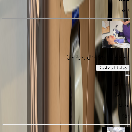
50
%
دستگاه آر اف فرکشنال (جوانساز)
شرایط استفاده
۱٬۶۰۰٬۰۰۰
۸۸۰٬۰۰۰
تومانءء
45
%