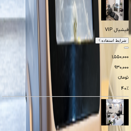
فیشیال VIP
شرایط استفاده
۱٬۵۵۰٬۰۰۰
۹۳۰٬۰۰۰
تومانءء
40
%