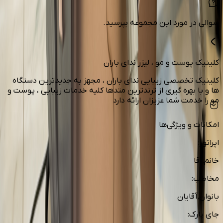
سوالی در مورد این مجموعه بپرسید.
کلینیک پوست و مو ، لیزر ندای باران
کلینیک تخصصی زیبایی ندای باران ، مجهز به جدیدترین دستگاه
ها و با بهره گیری از ترندترین متدها کلیه خدمات زیبایی ، پوست و
مو را خدمت شما عزیزان ارائه دارد
امکانات و ویژگی‌ها
اپراتور
:
خانم,آقا
مخاطب
:
بانوان,آقایان
جای پارک
: