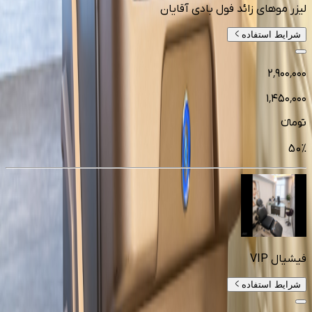
لیزر موهای زائد فول بادی آقایان
شرایط استفاده
۲٬۹۰۰٬۰۰۰
۱٬۴۵۰٬۰۰۰
تومانءء
50
%
فیشیال VIP
شرایط استفاده