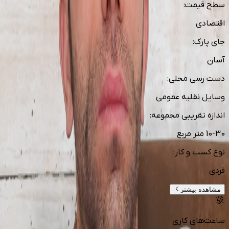
سطح قیمت
:
اقتصادی
جای پارک
:
آسان
دست رسی محلی
:
وسایل نقلیه عمومی
اندازه تقریبی مجموعه
:
10-30 متر مربع
نوع کسب و کار
:
فردی
مشاهده بیشتر
ساعت‌های کاری