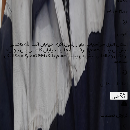
جمعه
08:00-21:00
آدرس
استان البرز، سرآسیاب، بلوار رسول اکرم، خیابان آیت الله کاشانی،
نبش بن بست هفتم|سرآسیاب ملارد .خیابان کاشانی بین چهارراه
آزادگان وطالقانی نبش بن بست هفتم پلاک 441 تعمیرگاه مکانیکی
مسعود
اطلاعات تماس
تلفن
گزارش تخلفات