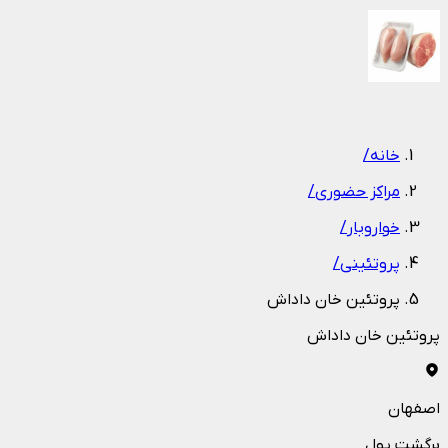
1
/
1
خانه
/
مراکز حضوری
/
خواروبار
/
پروتئینی
/
پروتئین خان داداش
پروتئین خان داداش
اصفهان
برگشت پول