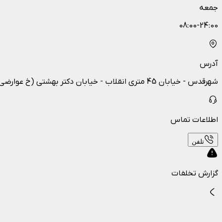
جمعه
08:00-24:00
آدرس
شهرقدس - خیابان 45 متری انقلاب - خیابان دکتر بهشتی (خ عوارضی ) نرسیده به چراغ قرمز|
اطلاعات تماس
تلفن
گزارش تخلفات