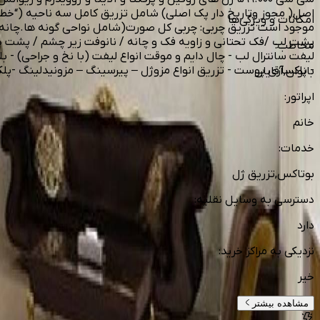
امکانات و ویژگی‌ها
پشت لب /فک تحتانی و زاویه فک و چانه / نانوفت زیر چشم / پشت دس
مخاطب
:
لیفت سانترال لب - چال دایم و موقت انواع لیفت (با نخ و جراحی) - 
- پاکسازی پوست - تزریق انواع مزوژل – پیرسینگ – مزونیدلینگ -پل
بانوان,آقایان
اپراتور
:
خانم
خدمات
:
بوتاکس,تزریق ژل
دسترسی به وسایل نقلیه
:
دارد
نزدیکی به مراکز خرید
:
خیر
مشاهده بیشتر