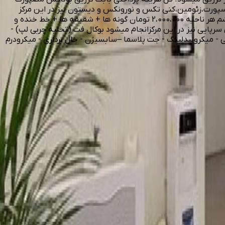
احیه (“خط اخم”و”پیشانی”و”خطوط دور چشم”) 4۹۹.۰۰۰ تومان همچنین انواع دیسپورت،زئومین،کنی تکس و نورونکس و دیستون نیز در این مرکز
موجود است تزریق چربی: چربی کل صورت(شامل نواحی گونه ها.چانه.خط خنده.زاویه سازی فک تحتانی.شقیقه ها.خط غم)+نانوفت زیر چشم هر ناحیه 2،000،000 تومان گونه ها + شقیقه ها + خط خنده و
پایی نیز در این مرکزانجام میشود بوکال فت (تخلیه چربی لپ) -
پی - میکرونیدلینگ - جت پلاسما –سابسیژن - خال برداری - میکرودرم