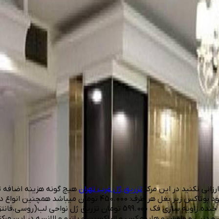
زانی نکنید در این مرکز
تزریق ژل غرب تهران
هیچ گونه هزینه اضافه ت
برای نواحی مختلف ، هزینه بیحسی و هزینه مشاوره و ... گرفته ن
موجود است تزریق ژل: تزریق انواع ژل جهت نواحی گونه ها.چانه.خط خنده.زاو
درم و ریوانس و دنبی و ولوس و هایومکس و الیاکسین و بلترو و الانسه در 