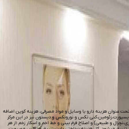
حت عنوان هزینه دارو یا وسایل و مواد مصرفی، هزینه کوپن اضافه
میشود بوتاکس زیر بغل هر طرف: 450.000 تومان میباشد همچنین انواع دیسپورت،زئومین،کنی تکس و نورونکس و دیستون نیز در این مرکز
یه سازی فک 5۹۹.0۰۰ تومان تزریق ژل نواحی لب(روسی،فانتزی،نچرال و طبیعی) و اصلاح فرم بینی و خط اخم و اسکار زخم :از هر
این مرکز تزریق میشود. کل هزینه پرداختی بابت تزریق بوتاکس مصپورت