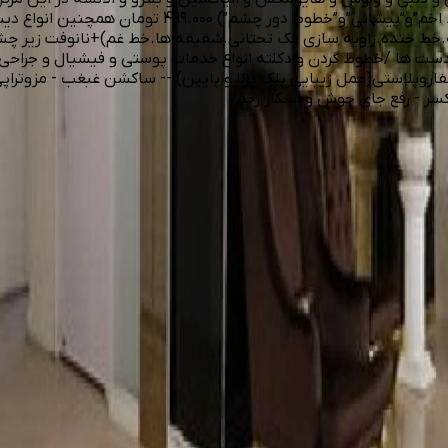
اصل( مجوز وتاریخ دار پک اصلی) شامل تزریق کامل سه ن
ت ها /خطوط گردن و دکلته انواع خدمات پوستی و فیشیال و جراحی سر
بلفاروپلاستی(عمل زیبایی پلک بالا و پایین) -- ساکشن غبغب - مزوترا
کسر - رفع جای جوش و اسکار زخم