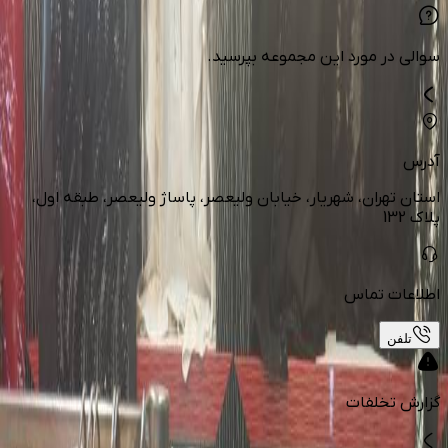
سوالی در مورد این مجموعه بپرسید.
آدرس
استان تهران، شهریار، خیابان ولیعصر، پاساژ ولیعصر، طبقه اول،
پلاک 132
اطلاعات تماس
تلفن
گزارش تخلفات