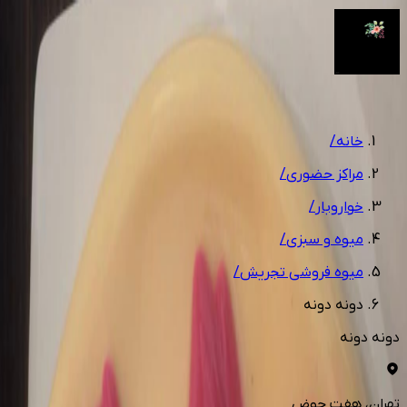
1
/
20
خانه
/
مراکز حضوری
/
خواروبار
/
میوه و سبزی
/
میوه فروشی تجریش
/
دونه دونه
دونه دونه
تهران
، هفت حوض