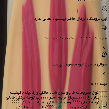
این فروشگاه درحال حاضر پیشنهاد فعالی ندارد
نظر خود را درمورد این مجموعه بنویسید.
سوالی در مورد این مجموعه بپرسید.
دونه دونه
????انواع سبزیجات خام و سرخ شده خانگی و‌ارگانیک باکیفیت
????پیاز داغ ????سیرداغ حریره -سیر ????رب گوجه فرنگی خانگی -
پوره گوجه فرنگی ????ترشیجات خانگی - مرباجات خانگی ????
بادمجان سرخ شده و کبابی و کدو ????باقالی - نخودفرنگی -