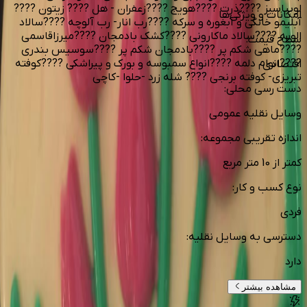
لوبیاسبز ????ذرت ????هویج ????زعفران - هل ???? زیتون ????
امکانات و ویژگی‌ها
آبلیمو خانگی و آبغوره و سرکه ????رب انار- رب آلوچه ????سالاد
الویه ????سالاد ماکارونی ????کشک بادمجان ????میرزاقاسمی
سطح قیمت
:
????ماهی شکم پر ????بادمجان شکم پر ????سوسیس بندری
????انوام دلمه ????انواع سمبوسه و بورک و پیراشکی ????کوفته
اقتصادی
تبریزی- کوفته برنجی ???? شله زرد -حلوا -کاچی
دست رسی محلی
:
وسایل نقلیه عمومی
اندازه تقریبی مجموعه
:
کمتر از 10 متر مربع
نوع کسب و کار
:
فردی
دسترسی به وسایل نقلیه
:
دارد
مشاهده بیشتر