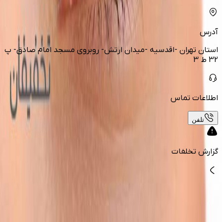
آدرس
استان تهران -اقدسیه -میدان ارتش- روبروی مسجد امام صادق- پ
32 ط 3
اطلاعات تماس
تلفن
گزارش تخلفات