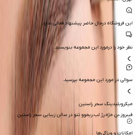
این فروشگاه درحال حاضر پیشنهاد فعالی ندارد
نظر خود را درمورد این مجموعه بنویسید.
سوالی در مورد این مجموعه بپرسید.
میکروبلیدینگ سحر راستین
فیبروز،بن مژه،رژ لب،ریموو تتو در سالن زیبایی سحر راستین
امکانات و ویژگی‌ها