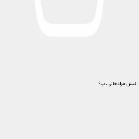
، نبش مرادخانی، پ۹