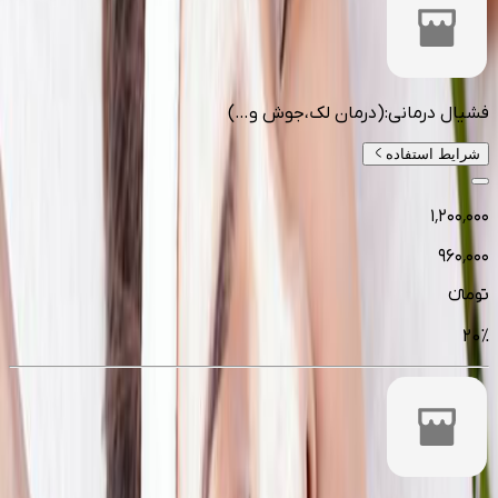
فشیال درمانی:(درمان لک،جوش و…)
شرایط استفاده
۱٬۲۰۰٬۰۰۰
۹۶۰٬۰۰۰
تومانءء
20
%