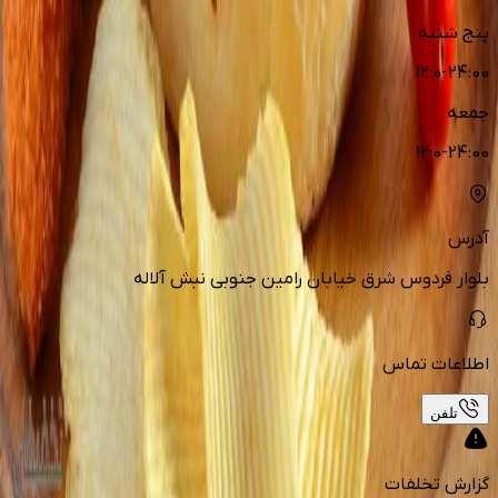
پنج شنبه
12:0-24:00
جمعه
12:0-24:00
آدرس
بلوار فردوس شرق خیابان رامین جنوبی نبش آلاله
اطلاعات تماس
تلفن
گزارش تخلفات