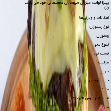
پیتزا لوانته میزبان میهمانان تخفیفانی خود می باشد
امکانات و ویژگی‌ها
نوع رستوران
:
رستوران
تنوع منو
:
فست فود
ظرفیت
:
بیرون بر
حق سرویس
:
ندارد
مالیات بر ارزش افزوده
:
ندارد