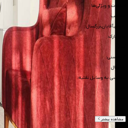
امکانات و ویژگی‌ها
مخاطب
:
بانوان,آقایان,بزرگسال
جای پارک
:
آسان
گروه سنی
:
بزرگسال
دسترسی به وسایل نقلیه
:
خوب
مجوز
:
دارد
مشاهده بیشتر