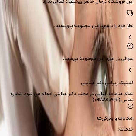
این فروشگاه درحال حاضر پیشنهاد فعالی ندارد
نظر خود را درمورد این مجموعه بنویسید.
سوالی در مورد این مجموعه بپرسید.
کلینیک زیبایی دکتر عنایتی
تمام خدمات زیبایی در مطب دکتر عنایتی انجام می شود.شماره
تماس (09188509116)
امکانات و ویژگی‌ها
خدمات
: