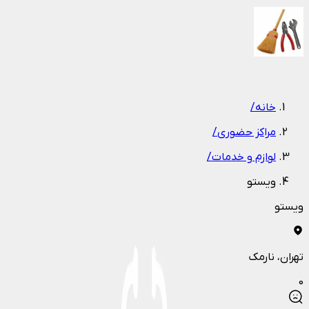
1
/
1
خانه
/
مراکز حضوری
/
لوازم و خدمات
/
ویستو
ویستو
تهران
، نارمک
0